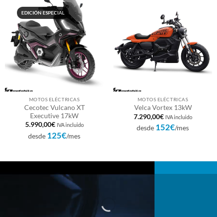
EDICIÓN ESPECIAL
MOTOS ELÉCTRICAS
MOTOS ELÉCTRICAS
Cecotec Vulcano XT
Velca Vortex 13kW
Executive 17kW
7.290,00
€
IVA incluido
5.990,00
€
IVA incluido
152€
desde
/mes
125€
desde
/mes
NUEVA VULCANO XT
YA DISPONIBLE