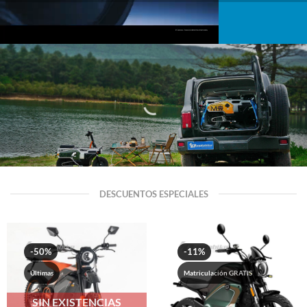
FELO M1
1.990€
¡PLEGABLE!
DESCUENTOS ESPECIALES
-50%
-11%
Últimas
Matriculación GRATIS
SIN EXISTENCIAS