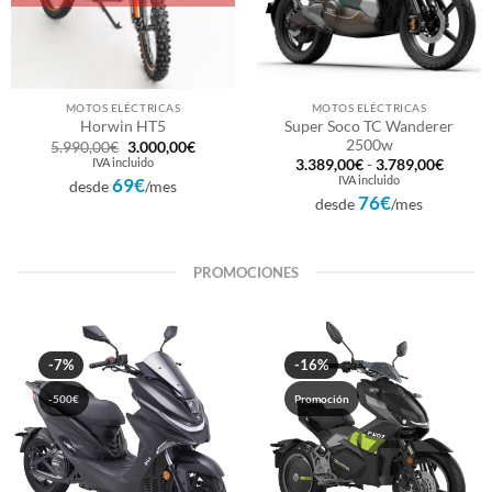
MOTOS ELÉCTRICAS
MOTOS ELÉCTRICAS
Super Soco TC Wanderer
Horwin HT5
2500w
El
El
5.990,00
€
3.000,00
€
precio
precio
IVA incluido
Rango
3.389,00
€
-
3.789,00
€
original
actual
de
IVA incluido
69€
desde
/mes
era:
es:
precios
76€
5.990,00€.
3.000,00€.
desde
/mes
desde
3.389,
hasta
3.789,
PROMOCIONES
-7%
-16%
-500€
Promoción