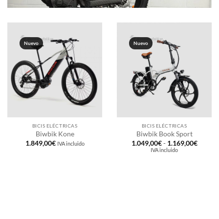
Nuevo
Nuevo
BICIS ELÉCTRICAS
BICIS ELÉCTRICAS
Biwbik Kone
Biwbik Book Sport
Rango
1.849,00
€
1.049,00
€
-
1.169,00
€
IVA incluido
de
IVA incluido
precios
desde
1.049,
hasta
1.169,