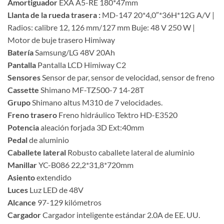
Amortiguador
EXA A5-RE 180*47mm
Llanta de la rueda trasera :
MD-147 20*4,0″*36H*12G A/V |
Radios: calibre 12, 126 mm/127 mm Buje: 48 V 250 W |
Motor de buje trasero Himiway
Batería
Samsung/LG 48V 20Ah
Pantalla
Pantalla LCD Himiway C2
Sensores
Sensor de par, sensor de velocidad, sensor de freno
Cassette
Shimano MF-TZ500-7 14-28T
Grupo
Shimano altus M310 de 7 velocidades.
Freno trasero
Freno hidráulico Tektro HD-E3520
Potencia
aleación forjada 3D Ext:40mm
Pedal
de aluminio
Caballete lateral
Robusto caballete lateral de aluminio
Manillar
YC-B086 22,2*31,8*720mm
Asiento
extendido
Luces
Luz LED de 48V
Alcance
97-129 kilómetros
Cargador
Cargador inteligente estándar 2.0A de EE. UU.