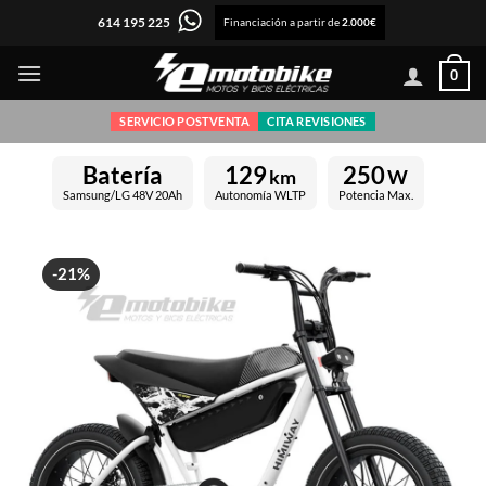
Saltar
614 195 225
Financiación a partir de
2.000€
al
contenido
0
SERVICIO POSTVENTA
CITA REVISIONES
Batería
129
250
km
W
Samsung/LG 48V 20Ah
Autonomía WLTP
Potencia Max.
-21%