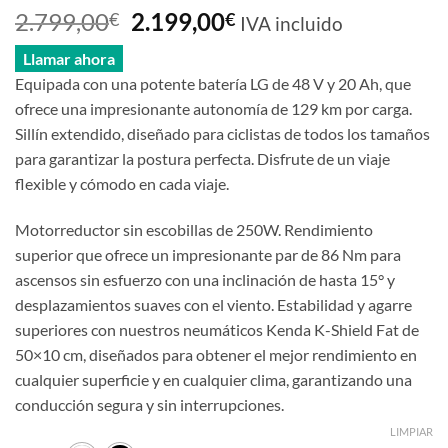
El
El
2.799,00
2.199,00
€
€
IVA incluido
precio
precio
Llamar ahora
original
actual
Equipada con una potente batería LG de 48 V y 20 Ah, que
era:
es:
ofrece una impresionante autonomía de 129 km por carga.
2.799,00€.
2.199,00€.
Sillín extendido, diseñado para ciclistas de todos los tamaños
para garantizar la postura perfecta. Disfrute de un viaje
flexible y cómodo en cada viaje.
Motorreductor sin escobillas de 250W. Rendimiento
superior que ofrece un impresionante par de 86 Nm para
ascensos sin esfuerzo con una inclinación de hasta 15° y
desplazamientos suaves con el viento. Estabilidad y agarre
superiores con nuestros neumáticos Kenda K-Shield Fat de
50×10 cm, diseñados para obtener el mejor rendimiento en
cualquier superficie y en cualquier clima, garantizando una
conducción segura y sin interrupciones.
LIMPIAR